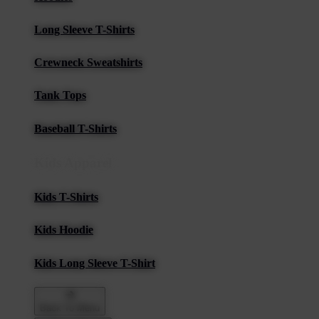
Long Sleeve T-Shirts
Crewneck Sweatshirts
Tank Tops
Baseball T-Shirts
Kids Apparel
Kids T-Shirts
Kids Hoodie
Kids Long Sleeve T-Shirt
Back To Menu