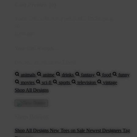
Cart Preview (0)
You're
IDR15,000
Away from
FREE US Shipping!
$0
IDR5,000
Your Cart is empty...
Discover something you'll love!
animals
anime
drinks
fantasy
food
funny
movies
sci-fi
sports
television
vintage
Shop All Designs
Shop Designs
Shop All Designs
New Tees on Sale
Newest Designers
Tag