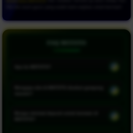
terpercaya MSTOTO
dan rasakan sensasi jp paus setiap hari.
Klik link resmi gacor yang sudah kami siapkan untuk bermain!
FAQ MSTOTO
+
Apa itu MSTOTO?
MSTOTO adalah link resmi penyedia slot gacor hari ini yang
sudah terpercaya sejak tahun 2026. Situs ini menjadi pilihan
Mengapa slot di MSTOTO disebut gampang
+
utama para pemain karena menyediakan berbagai pilihan
maxwin?
permainan dengan peluang kemenangan yang tinggi.
Karena MSTOTO didukung oleh fitur RTP Live terbaik dan
terupdate. Fitur ini membantu pemain memantau persentase
Berapa minimal deposit untuk bermain di
+
kemenangan game yang sedang tinggi, sehingga kesempatan
MSTOTO?
untuk meraih jackpot maxwin menjadi jauh lebih besar.
Bermain di MSTOTO sangat terjangkau. Hanya dengan