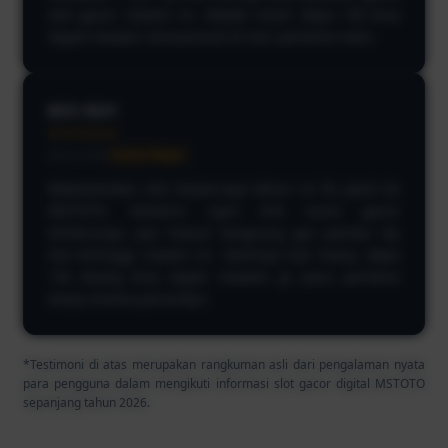
slot gacor malam ini. Modal receh depo 15k bisa
dapet maxwin sensasional di hari pertama main.
BOY BOY
★★★★★
08 Juli 2026
Active Player
Rekomendasi slot terpercaya tahun ini fix jatuh ke
MSTOTO. Kemarin nyari link resmi gacor
terbarunya, pas masuk langsung gas pantau rtp
live tertinggi malam ini. Hasilnya luar biasa, depo
15k doang bisa dapet maxwin jp paus perdana
tanpa drama penarikan.
*Testimoni di atas merupakan rangkuman asli dari pengalaman nyata
para pengguna dalam mengikuti informasi slot gacor digital MSTOTO
sepanjang tahun 2026.