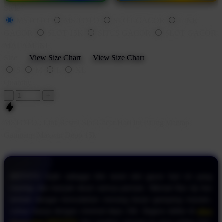
Style
MSTOTO
MS TOTO
SLOT GACOR
LINK
GACOR
SLOT 15K
SITUS GACOR
SLOT GACOR
MALAM INI
Size
View Size Chart
View Size Chart
S
M
L
XL
Quantity
-
+
MSTOTO : Link Resmi Slot Gacor Hari Ini Paling Mantap
Gampang Maxwin Depo 15k
MSTOTO hadir sebagai link resmi slot gacor hari ini yang
mantap dan banyak dicari semua pemain. Nikmati fitur rtp live
terbaik dengan kemudahan menang besar gampang maxwin,
cukup hanya dengan minimal depo 15k. Segera daftar di
situs