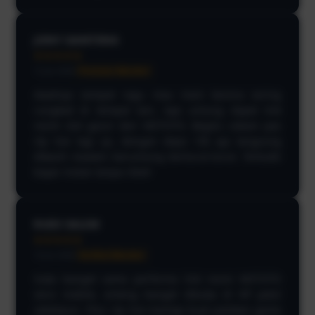
JONY GANTENG
★★★★★
12 Juli 2026
Premium Member
Awalnya sempat ragu mau main karena sering
rungkad di tempat lain, tapi untung dapet link
resmi slot gacor dari MSTOTO. Begitu cobain pas
rtp live lagi ijo, dengan depo 15k aja langsung
dikasih maxwin beruntung berturut-turut. Terbukti
bayar instan tanpa ribet!
RUDI SALIM
★★★★★
10 Juli 2026
Verified Member
Suka banget sama performa link resmi MSTOTO
versi mobile, enteng banget dibuka di HP jadul
sekalipun. Fitur rtp live mantap buat patokan game